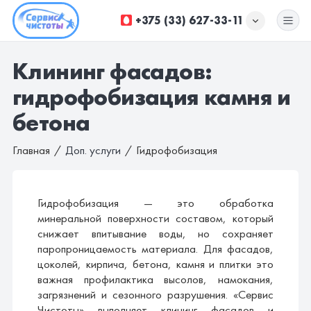
+375 (33) 627-33-11
Клининг фасадов:
УБОРКА ОФИСОВ
гидрофобизация камня и
УБОРКА ПОМЕЩЕНИЙ
бетона
ХИМЧИСТКА
Главная
Доп. услуги
Гидрофобизация
ДОП. УСЛУГИ
КОМПАНИЯ
Гидрофобизация — это обработка
минеральной поверхности составом, который
ЦЕНЫ
снижает впитывание воды, но сохраняет
паропроницаемость материала. Для фасадов,
цоколей, кирпича, бетона, камня и плитки это
важная профилактика высолов, намокания,
загрязнений и сезонного разрушения. «Сервис
Чистоты» выполняет клининг фасадов и