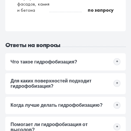
фасадов, камня
и бетона
по запросу
Ответы на вопросы
Что такое гидрофобизация?
+
Это обработка поверхности составом, который
Для каких поверхностей подходит
снижает впитывание воды. Материал меньше
+
гидрофобизация?
намокает, но при этом сохраняет способность
пропускать пар.
Её используют для кирпича, бетона, натурального
Когда лучше делать гидрофобизацию?
+
камня, плитки, цоколей, фасадов и других
минеральных поверхностей.
Лучше наносить защиту после очистки поверхности
Помогает ли гидрофобизация от
от грязи, высолов и налёта. Поверхность должна
+
высолов?