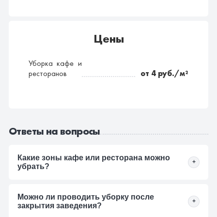
Цены
Уборка кафе и
ресторанов
от 4 руб./м²
Ответы на вопросы
Какие зоны кафе или ресторана можно
+
убрать?
Убираем зал, входную группу, санузлы, кухню,
Можно ли проводить уборку после
рабочие поверхности, подсобные помещения,
+
закрытия заведения?
коридоры и другие зоны, которые входят в