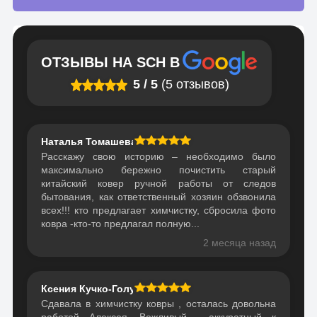
ОТЗЫВЫ НА
SCH
В
5
/
5
(5 отзывов)
Наталья Томашева
Расскажу свою историю – необходимо было
максимально бережно почистить старый
китайский ковер ручной работы от следов
бытования, как ответственный хозяин обзвонила
всех!!! кто предлагает химчистку, сбросила фото
ковра -кто-то предлагал полную...
2 месяца назад
Ксения Кучко-Голубович
Сдавала в химчистку ковры , осталась довольна
работой Алексея. Вежливый , аккуратный к