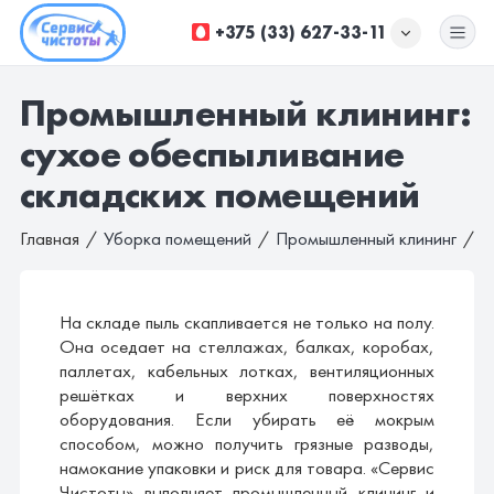
+375 (33) 627-33-11
Промышленный клининг:
УБОРКА ОФИСОВ
сухое обеспыливание
УБОРКА ПОМЕЩЕНИЙ
складских помещений
ХИМЧИСТКА
Главная
Уборка помещений
Промышленный клининг
С
ДОП. УСЛУГИ
КОМПАНИЯ
На складе пыль скапливается не только на полу.
Она оседает на стеллажах, балках, коробах,
ЦЕНЫ
паллетах, кабельных лотках, вентиляционных
решётках и верхних поверхностях
оборудования. Если убирать её мокрым
способом, можно получить грязные разводы,
намокание упаковки и риск для товара. «Сервис
Чистоты» выполняет промышленный клининг и