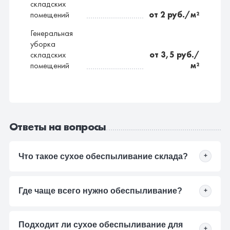
складских
помещений
от 2 руб./м²
Генеральная
уборка
складских
от 3,5 руб./
помещений
м²
Ответы на вопросы
Что такое сухое обеспыливание склада?
+
Это удаление пыли без мокрой уборки там, где
Где чаще всего нужно обеспыливание?
+
важно не повышать влажность и не создавать риск
для товара, упаковки или оборудования.
Обычно пыль убирают с полов, стеллажей, верхних
Подходит ли сухое обеспыливание для
уровней, складских проходов, зон хранения,
+