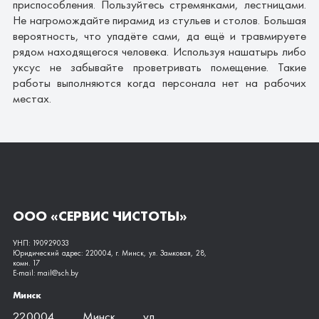
приспособления. Пользуйтесь стремянками, лестницами.
Не нагромождайте пирамид из стульев и столов. Большая
вероятность, что упадёте сами, да ещё и травмируете
рядом находящегося человека. Используя нашатырь либо
уксус не забывайте проветривать помещение. Такие
работы выполняются когда персонала нет на рабочих
местах.
ООО «СЕРВИС ЧИСТОТЫ»
УНП: 190929033
Юридический адрес: 220004, г. Минск, ул. Замковая, 28,
комн. 17
E-mail: mail@sch.by
Минск
220004, Минск, ул.