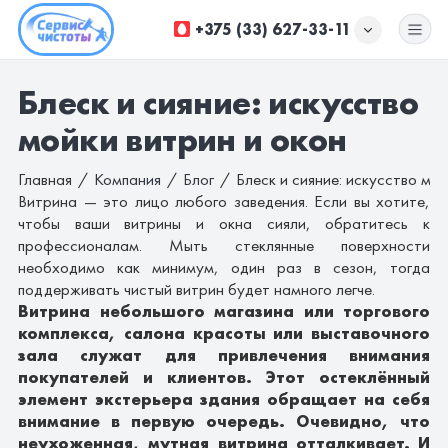
+375 (33) 627-33-11
Блеск и сияние: искусство
УБОРКА ОФИСОВ
мойки витрин и окон
УБОРКА ПОМЕЩЕНИЙ
Главная
Компания
Блог
Блеск и сияние: искусство мой
ХИМЧИСТКА
Витрина — это лицо любого заведения. Если вы хотите,
чтобы ваши витрины и окна сияли,
обратитесь к
ДОП. УСЛУГИ
профессионалам.
Мыть стеклянные поверхности
необходимо как минимум, один раз в сезон, тогда
КОМПАНИЯ
поддерживать чистый витрин будет намного легче.
Витрина небольшого магазина или торгового
ЦЕНЫ
комплекса, салона красоты или выставочного
зала служат для привлечения внимания
покупателей и клиентов. Этот остеклённый
элемент экстерьера здания обращает на себя
внимание в первую очередь. Очевидно, что
неухоженная, мутная витрина отталкивает. И